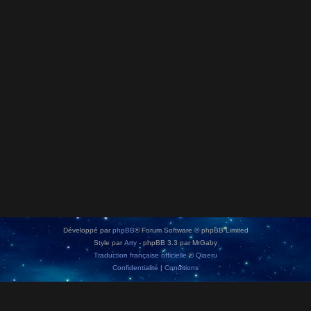
Développé par
phpBB
® Forum Software © phpBB Limited
Style par
Arty
- phpBB 3.3 par MrGaby
Traduction française officielle
©
Qiaeru
Confidentialité
|
Conditions