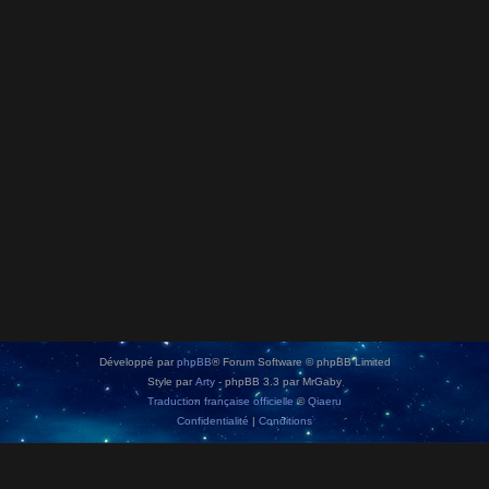
Développé par
phpBB
® Forum Software © phpBB Limited
Style par
Arty
- phpBB 3.3 par MrGaby
Traduction française officielle
©
Qiaeru
Confidentialité
|
Conditions