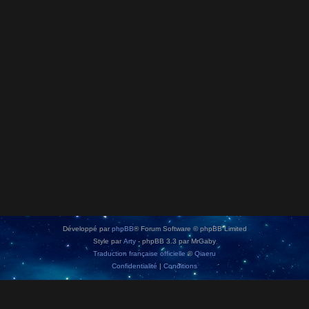
Développé par
phpBB
® Forum Software © phpBB Limited
Style par
Arty
- phpBB 3.3 par MrGaby
Traduction française officielle
©
Qiaeru
Confidentialité
|
Conditions