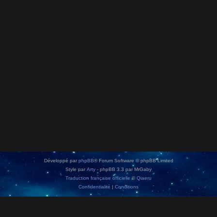
Développé par
phpBB
® Forum Software © phpBB Limited
Style par
Arty
- phpBB 3.3 par MrGaby
Traduction française officielle
©
Qiaeru
Confidentialité
|
Conditions