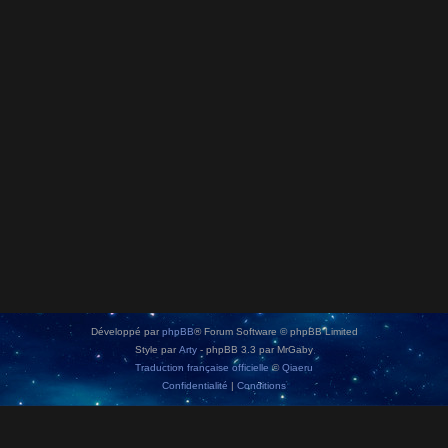
Développé par
phpBB
® Forum Software © phpBB Limited
Style par
Arty
- phpBB 3.3 par MrGaby
Traduction française officielle
©
Qiaeru
Confidentialité
|
Conditions