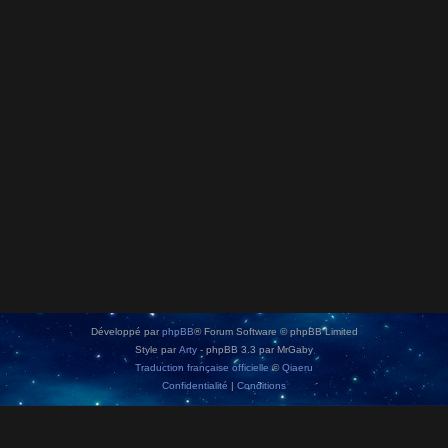
Développé par
phpBB
® Forum Software © phpBB Limited
Style par
Arty
- phpBB 3.3 par MrGaby
Traduction française officielle
©
Qiaeru
Confidentialité
|
Conditions