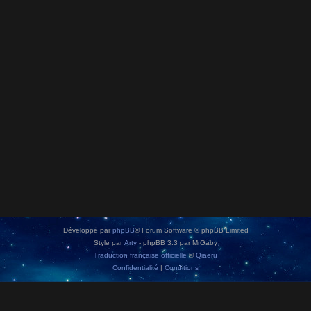
Développé par
phpBB
® Forum Software © phpBB Limited
Style par
Arty
- phpBB 3.3 par MrGaby
Traduction française officielle
©
Qiaeru
Confidentialité
|
Conditions