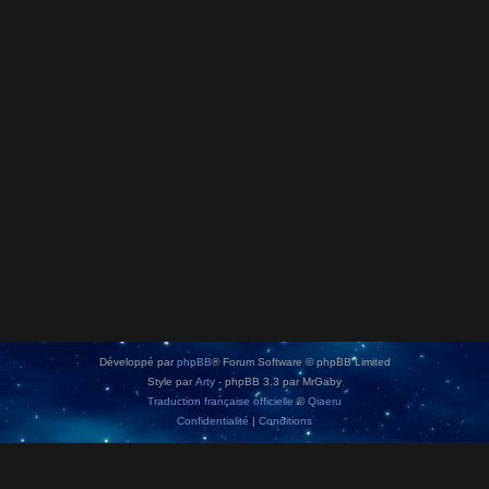
Développé par
phpBB
® Forum Software © phpBB Limited
Style par
Arty
- phpBB 3.3 par MrGaby
Traduction française officielle
©
Qiaeru
Confidentialité
|
Conditions