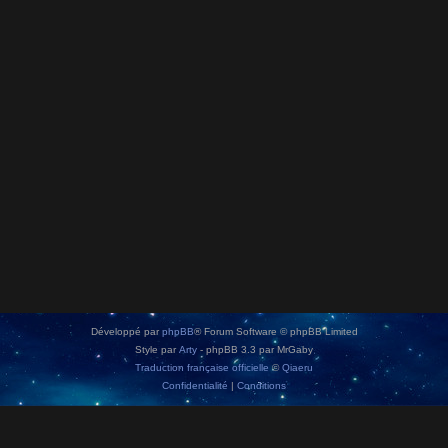
Développé par
phpBB
® Forum Software © phpBB Limited
Style par
Arty
- phpBB 3.3 par MrGaby
Traduction française officielle
©
Qiaeru
Confidentialité
|
Conditions