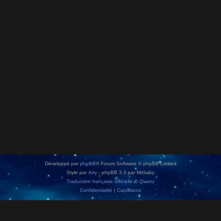
Développé par
phpBB
® Forum Software © phpBB Limited
Style par
Arty
- phpBB 3.3 par MrGaby
Traduction française officielle
©
Qiaeru
Confidentialité
|
Conditions