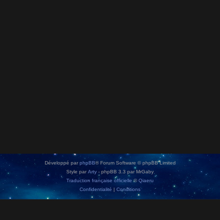
Développé par
phpBB
® Forum Software © phpBB Limited
Style par
Arty
- phpBB 3.3 par MrGaby
Traduction française officielle
©
Qiaeru
Confidentialité
|
Conditions