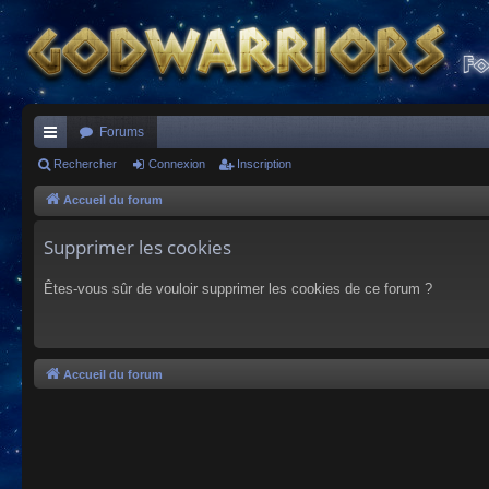
Forums
ac
Rechercher
Connexion
Inscription
co
Accueil du forum
ur
Supprimer les cookies
ci
Êtes-vous sûr de vouloir supprimer les cookies de ce forum ?
s
Accueil du forum