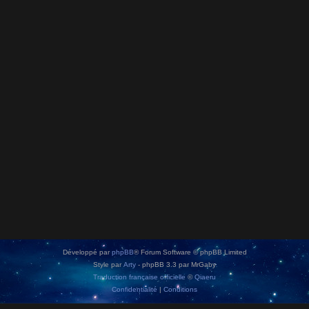
Développé par
phpBB
® Forum Software © phpBB Limited
Style par
Arty
- phpBB 3.3 par MrGaby
Traduction française officielle
©
Qiaeru
Confidentialité
|
Conditions