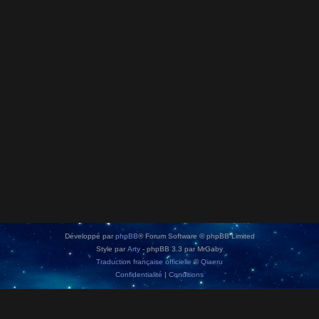
Développé par
phpBB
® Forum Software © phpBB Limited
Style par
Arty
- phpBB 3.3 par MrGaby
Traduction française officielle
©
Qiaeru
Confidentialité
|
Conditions