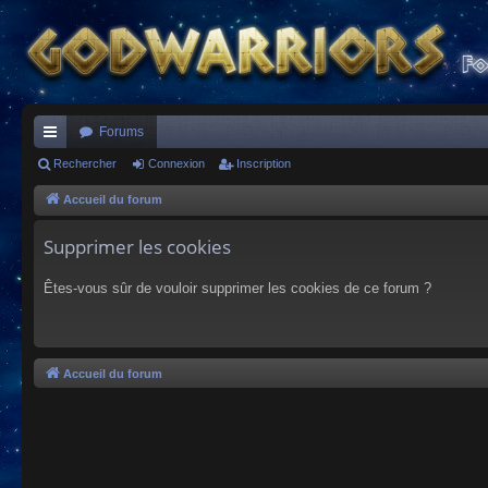
Forums
ac
Rechercher
Connexion
Inscription
co
Accueil du forum
ur
Supprimer les cookies
ci
Êtes-vous sûr de vouloir supprimer les cookies de ce forum ?
s
Accueil du forum