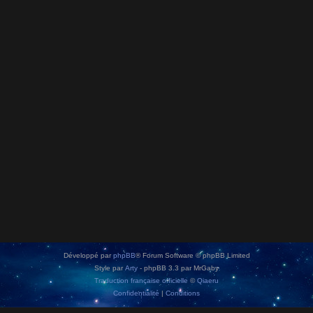
Développé par
phpBB
® Forum Software © phpBB Limited
Style par
Arty
- phpBB 3.3 par MrGaby
Traduction française officielle
©
Qiaeru
Confidentialité
|
Conditions