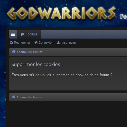
Forums
ac
Rechercher
Connexion
Inscription
co
Accueil du forum
ur
Supprimer les cookies
ci
Êtes-vous sûr de vouloir supprimer les cookies de ce forum ?
s
Accueil du forum