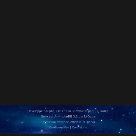
Développé par
phpBB
® Forum Software © phpBB Limited
Style par
Arty
- phpBB 3.3 par MrGaby
Traduction française officielle
©
Qiaeru
Confidentialité
|
Conditions