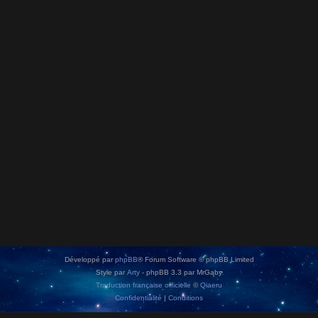
Développé par
phpBB
® Forum Software © phpBB Limited
Style par
Arty
- phpBB 3.3 par MrGaby
Traduction française officielle
©
Qiaeru
Confidentialité
|
Conditions