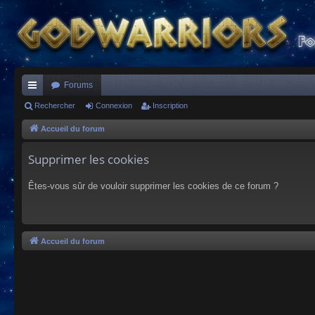
Forums
ac
Rechercher
Connexion
Inscription
co
Accueil du forum
ur
Supprimer les cookies
ci
Êtes-vous sûr de vouloir supprimer les cookies de ce forum ?
s
Accueil du forum