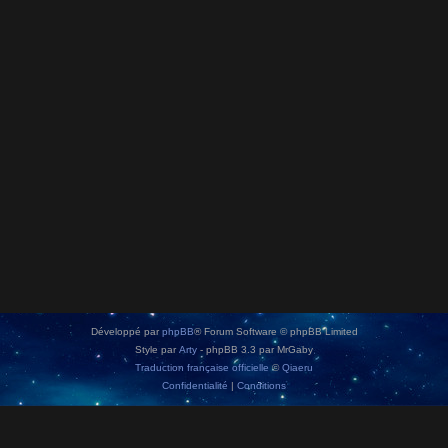
Développé par
phpBB
® Forum Software © phpBB Limited
Style par
Arty
- phpBB 3.3 par MrGaby
Traduction française officielle
©
Qiaeru
Confidentialité
|
Conditions