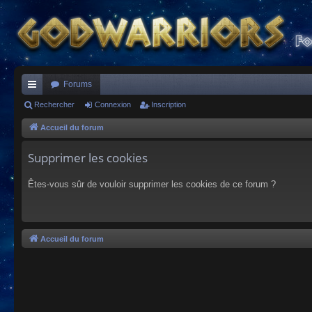
Forums
ac
Rechercher
Connexion
Inscription
co
Accueil du forum
ur
Supprimer les cookies
ci
Êtes-vous sûr de vouloir supprimer les cookies de ce forum ?
s
Accueil du forum