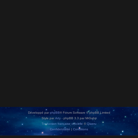
Développé par
phpBB
® Forum Software © phpBB Limited
Style par
Arty
- phpBB 3.3 par MrGaby
Traduction française officielle
©
Qiaeru
Confidentialité
|
Conditions