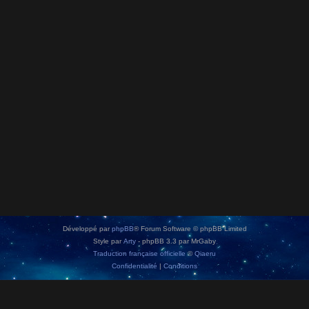
Développé par
phpBB
® Forum Software © phpBB Limited
Style par
Arty
- phpBB 3.3 par MrGaby
Traduction française officielle
©
Qiaeru
Confidentialité
|
Conditions