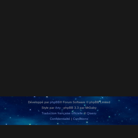
Développé par
phpBB
® Forum Software © phpBB Limited
Style par
Arty
- phpBB 3.3 par MrGaby
Traduction française officielle
©
Qiaeru
Confidentialité
|
Conditions