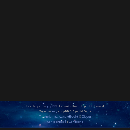
Développé par
phpBB
® Forum Software © phpBB Limited
Style par
Arty
- phpBB 3.3 par MrGaby
Traduction française officielle
©
Qiaeru
Confidentialité
|
Conditions