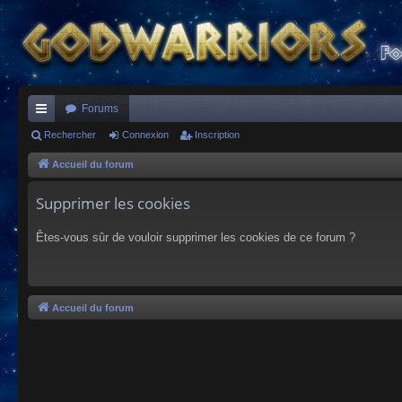
Forums
ac
Rechercher
Connexion
Inscription
co
Accueil du forum
ur
Supprimer les cookies
ci
Êtes-vous sûr de vouloir supprimer les cookies de ce forum ?
s
Accueil du forum