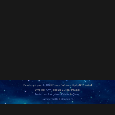
Développé par
phpBB
® Forum Software © phpBB Limited
Style par
Arty
- phpBB 3.3 par MrGaby
Traduction française officielle
©
Qiaeru
Confidentialité
|
Conditions