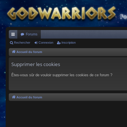
Forums
ac
Rechercher
Connexion
Inscription
co
Accueil du forum
ur
Supprimer les cookies
ci
Êtes-vous sûr de vouloir supprimer les cookies de ce forum ?
s
Accueil du forum