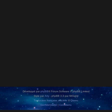
Développé par
phpBB
® Forum Software © phpBB Limited
Style par
Arty
- phpBB 3.3 par MrGaby
Traduction française officielle
©
Qiaeru
Confidentialité
|
Conditions