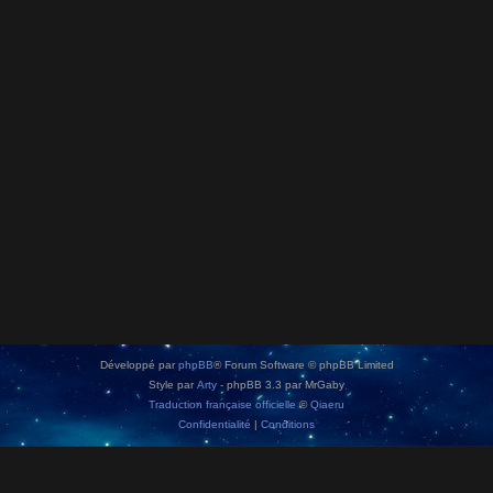
Développé par
phpBB
® Forum Software © phpBB Limited
Style par
Arty
- phpBB 3.3 par MrGaby
Traduction française officielle
©
Qiaeru
Confidentialité
|
Conditions