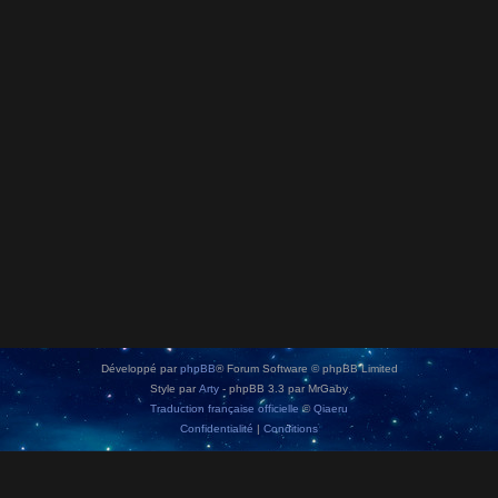
Développé par
phpBB
® Forum Software © phpBB Limited
Style par
Arty
- phpBB 3.3 par MrGaby
Traduction française officielle
©
Qiaeru
Confidentialité
|
Conditions