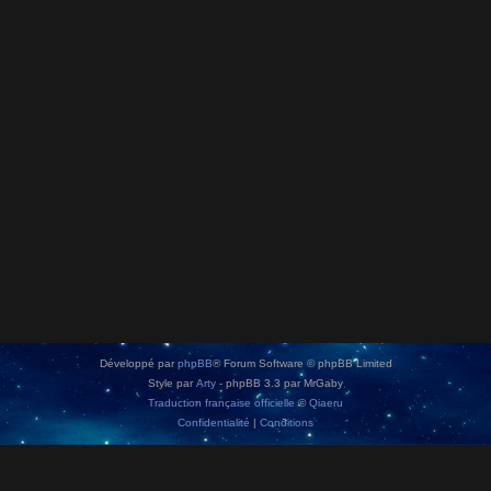
Développé par
phpBB
® Forum Software © phpBB Limited
Style par
Arty
- phpBB 3.3 par MrGaby
Traduction française officielle
©
Qiaeru
Confidentialité
|
Conditions