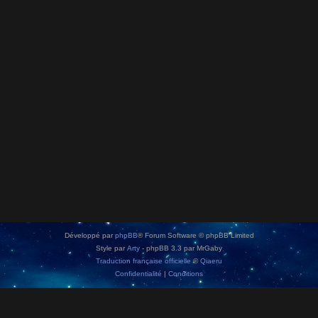
Développé par
phpBB
® Forum Software © phpBB Limited
Style par
Arty
- phpBB 3.3 par MrGaby
Traduction française officielle
©
Qiaeru
Confidentialité
|
Conditions