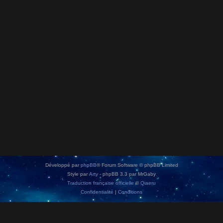
Développé par
phpBB
® Forum Software © phpBB Limited
Style par
Arty
- phpBB 3.3 par MrGaby
Traduction française officielle
©
Qiaeru
Confidentialité
|
Conditions