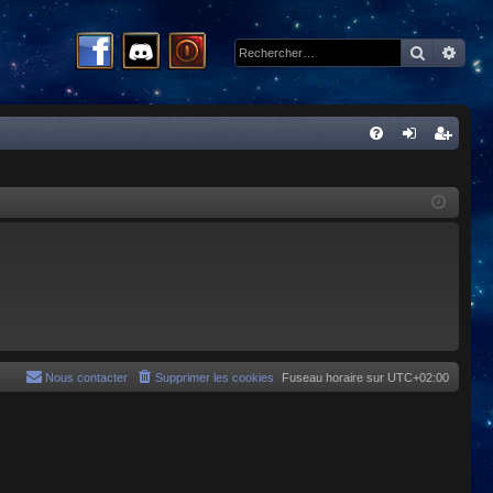
Recherc
Rech
R
FA
on
ns
Q
ne
cri
xi
pti
on
on
Nous contacter
Supprimer les cookies
Fuseau horaire sur
UTC+02:00