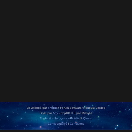
Développé par
phpBB
® Forum Software © phpBB Limited
Style par
Arty
- phpBB 3.3 par MrGaby
Traduction française officielle
©
Qiaeru
Confidentialité
|
Conditions