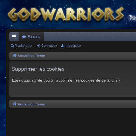
Forums
ac
Rechercher
Connexion
Inscription
co
Accueil du forum
ur
Supprimer les cookies
ci
Êtes-vous sûr de vouloir supprimer les cookies de ce forum ?
s
Accueil du forum