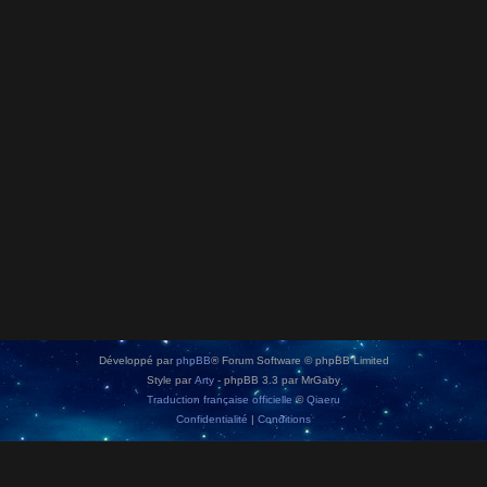
Développé par
phpBB
® Forum Software © phpBB Limited
Style par
Arty
- phpBB 3.3 par MrGaby
Traduction française officielle
©
Qiaeru
Confidentialité
|
Conditions