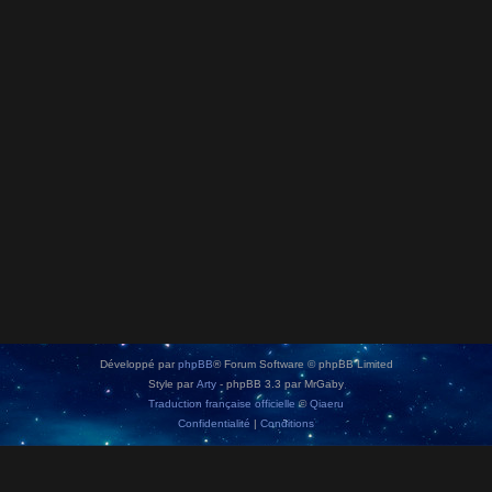
Développé par
phpBB
® Forum Software © phpBB Limited
Style par
Arty
- phpBB 3.3 par MrGaby
Traduction française officielle
©
Qiaeru
Confidentialité
|
Conditions