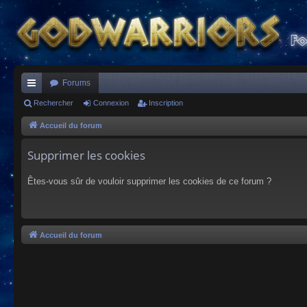
Forums
ac
Rechercher
Connexion
Inscription
co
Accueil du forum
ur
Supprimer les cookies
ci
Êtes-vous sûr de vouloir supprimer les cookies de ce forum ?
s
Accueil du forum