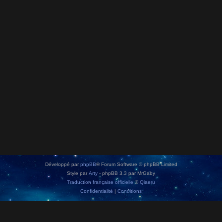
Développé par
phpBB
® Forum Software © phpBB Limited
Style par
Arty
- phpBB 3.3 par MrGaby
Traduction française officielle
©
Qiaeru
Confidentialité
|
Conditions