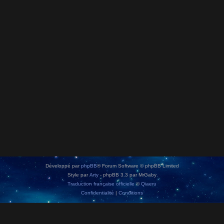
Développé par
phpBB
® Forum Software © phpBB Limited
Style par
Arty
- phpBB 3.3 par MrGaby
Traduction française officielle
©
Qiaeru
Confidentialité
|
Conditions