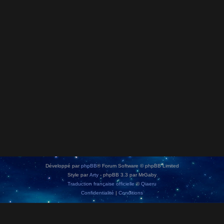
Développé par
phpBB
® Forum Software © phpBB Limited
Style par
Arty
- phpBB 3.3 par MrGaby
Traduction française officielle
©
Qiaeru
Confidentialité
|
Conditions