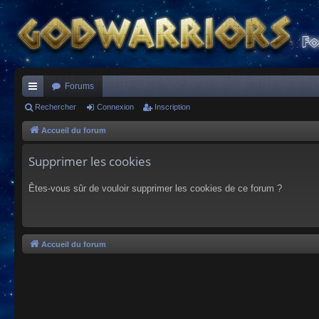
Forums
ac
Rechercher
Connexion
Inscription
co
Accueil du forum
ur
Supprimer les cookies
ci
Êtes-vous sûr de vouloir supprimer les cookies de ce forum ?
s
Accueil du forum