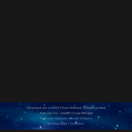
Développé par
phpBB
® Forum Software © phpBB Limited
Style par
Arty
- phpBB 3.3 par MrGaby
Traduction française officielle
©
Qiaeru
Confidentialité
|
Conditions