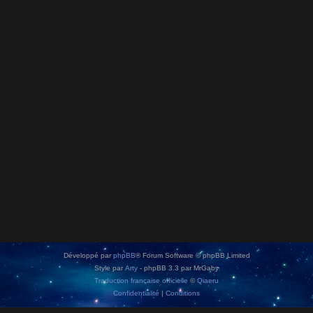
Développé par
phpBB
® Forum Software © phpBB Limited
Style par
Arty
- phpBB 3.3 par MrGaby
Traduction française officielle
©
Qiaeru
Confidentialité
|
Conditions