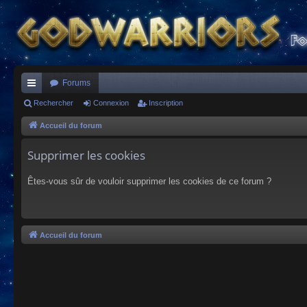
Forums
ac
Rechercher
Connexion
Inscription
co
Accueil du forum
ur
Supprimer les cookies
ci
Êtes-vous sûr de vouloir supprimer les cookies de ce forum ?
s
Accueil du forum