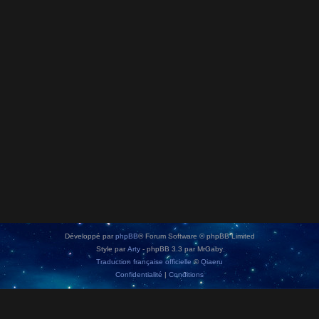
Développé par
phpBB
® Forum Software © phpBB Limited
Style par
Arty
- phpBB 3.3 par MrGaby
Traduction française officielle
©
Qiaeru
Confidentialité
|
Conditions