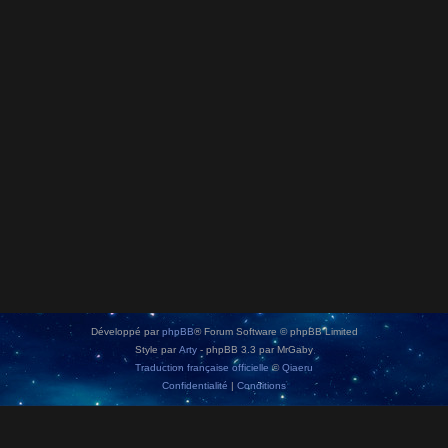
Développé par
phpBB
® Forum Software © phpBB Limited
Style par
Arty
- phpBB 3.3 par MrGaby
Traduction française officielle
©
Qiaeru
Confidentialité
|
Conditions