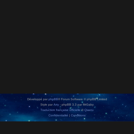
Développé par
phpBB
® Forum Software © phpBB Limited
Style par
Arty
- phpBB 3.3 par MrGaby
Traduction française officielle
©
Qiaeru
Confidentialité
|
Conditions