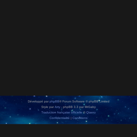
Développé par
phpBB
® Forum Software © phpBB Limited
Style par
Arty
- phpBB 3.3 par MrGaby
Traduction française officielle
©
Qiaeru
Confidentialité
|
Conditions