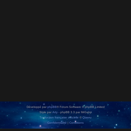
Développé par
phpBB
® Forum Software © phpBB Limited
Style par
Arty
- phpBB 3.3 par MrGaby
Traduction française officielle
©
Qiaeru
Confidentialité
|
Conditions