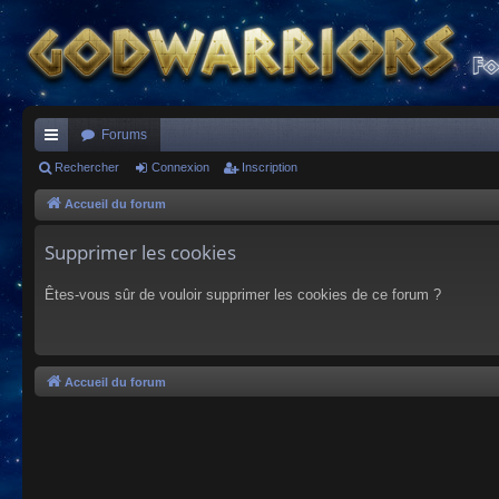
Forums
ac
Rechercher
Connexion
Inscription
co
Accueil du forum
ur
Supprimer les cookies
ci
Êtes-vous sûr de vouloir supprimer les cookies de ce forum ?
s
Accueil du forum