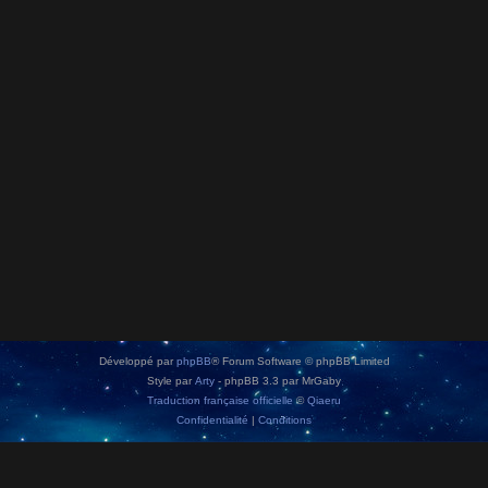
Développé par
phpBB
® Forum Software © phpBB Limited
Style par
Arty
- phpBB 3.3 par MrGaby
Traduction française officielle
©
Qiaeru
Confidentialité
|
Conditions