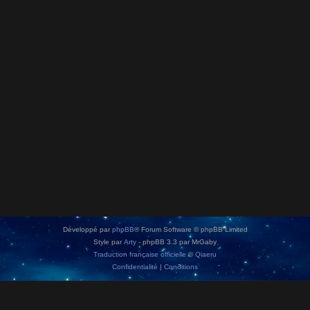
Développé par
phpBB
® Forum Software © phpBB Limited
Style par
Arty
- phpBB 3.3 par MrGaby
Traduction française officielle
©
Qiaeru
Confidentialité
|
Conditions