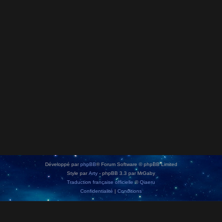
Développé par
phpBB
® Forum Software © phpBB Limited
Style par
Arty
- phpBB 3.3 par MrGaby
Traduction française officielle
©
Qiaeru
Confidentialité
|
Conditions