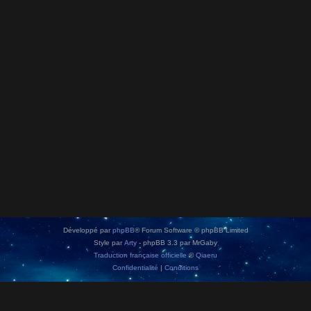
Développé par
phpBB
® Forum Software © phpBB Limited
Style par
Arty
- phpBB 3.3 par MrGaby
Traduction française officielle
©
Qiaeru
Confidentialité
|
Conditions