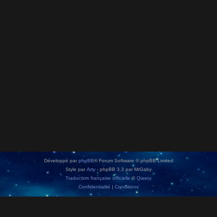
Développé par
phpBB
® Forum Software © phpBB Limited
Style par
Arty
- phpBB 3.3 par MrGaby
Traduction française officielle
©
Qiaeru
Confidentialité
|
Conditions