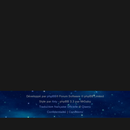
Développé par
phpBB
® Forum Software © phpBB Limited
Style par
Arty
- phpBB 3.3 par MrGaby
Traduction française officielle
©
Qiaeru
Confidentialité
|
Conditions