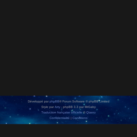
Développé par
phpBB
® Forum Software © phpBB Limited
Style par
Arty
- phpBB 3.3 par MrGaby
Traduction française officielle
©
Qiaeru
Confidentialité
|
Conditions